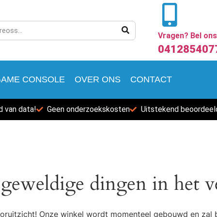
Vragen? Bel ons
041285407
GAME CONSOLE
OVER ONS
CONTACT
 van data!
Geen onderzoekskosten
Uitstekend beoordeel
 geweldige dingen in het v
 vooruitzicht! Onze winkel wordt momenteel gebouwd en zal 