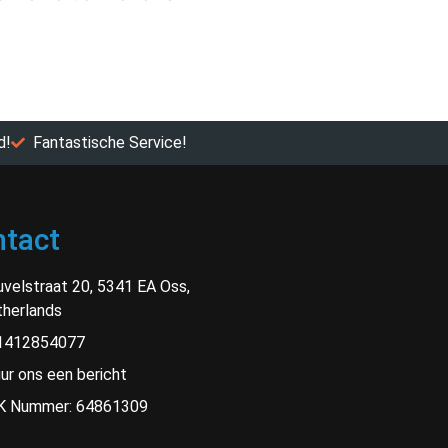
d!
Fantastische Service!
tact
velstraat 20, 5341 EA Oss,
herlands
1412854077
ur ons een bericht
K Nummer: 64861309