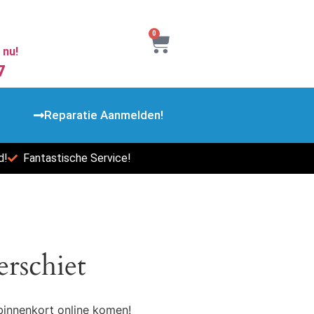
0
 nu!
7
Reparatie Aanmelden!
d!
Fantastische Service!
erschiet
binnenkort online komen!