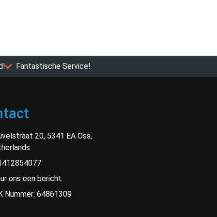
d!
Fantastische Service!
tact
velstraat 20, 5341 EA Oss,
herlands
1412854077
ur ons een bericht
K Nummer: 64861309