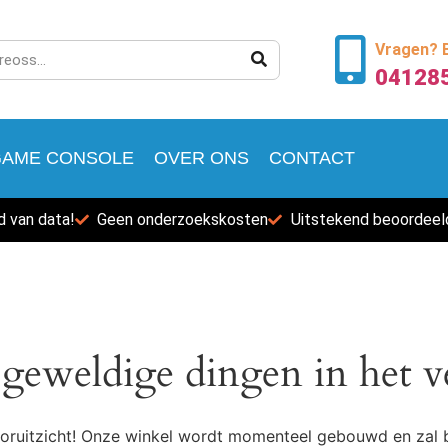
Vragen? B
04128
GAME CONSOLE
OVER ONS
CONTACT
 van data!
Geen onderzoekskosten
Uitstekend beoordeel
 geweldige dingen in het v
 vooruitzicht! Onze winkel wordt momenteel gebouwd en zal 