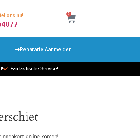
0
el ons nu!
54077
Reparatie Aanmelden!
d!
Fantastische Service!
erschiet
binnenkort online komen!